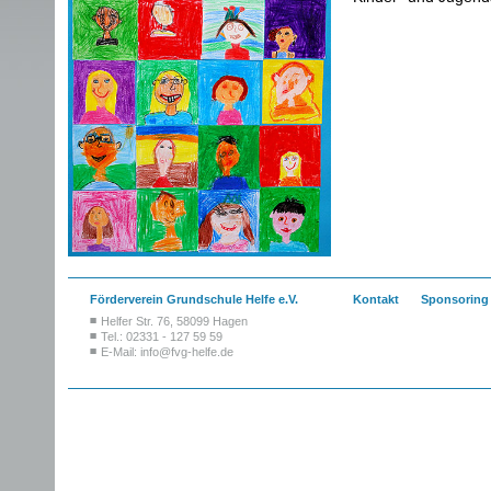
Förderverein Grundschule Helfe e.V.
Kontakt
Sponsoring
Helfer Str. 76, 58099 Hagen
Tel.: 02331 - 127 59 59
E-Mail:
info@fvg-helfe.de