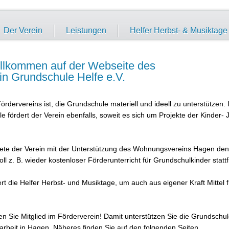
Der Verein
Leistungen
Helfer Herbst- & Musiktage
illkommen auf der Webseite des
in Grundschule Helfe e.V.
rdervereins ist, die Grundschule materiell und ideell zu unterstützen. I
e fördert der Verein ebenfalls, soweit es sich um Projekte der Kinder- 
nete der Verein mit der Unterstützung des Wohnungsvereins Hagen den
ll z. B. wieder kostenloser Förderunterricht für Grundschulkinder statt
rt die Helfer Herbst- und Musiktage, um auch aus eigener Kraft Mittel f
den Sie Mitglied im Förderverein! Damit unterstützen Sie die Grundschu
rbeit in Hagen. Näheres finden Sie auf den folgenden Seiten.