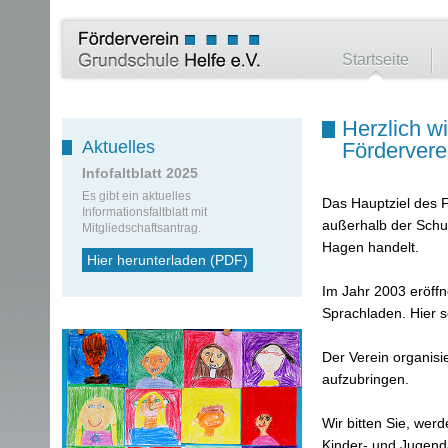
Startseite
Herzlich w
Aktuelles
Fördervere
Infofaltblatt 2025
Es gibt ein aktuelles
Das Hauptziel des Fö
Informationsfaltblatt mit
außerhalb der Schul
Mitgliedschaftsantrag.
Hagen handelt.
Hier herunterladen (PDF)
Im Jahr 2003 eröff
Sprachladen. Hier so
Der Verein organisie
aufzubringen.
Wir bitten Sie, wer
Kinder- und Jugenda